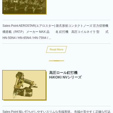
Sales Point AEROSTAR(エアロスター) 新爪形状コンタクトノーズ 圧力切替機
構搭載（PAT.P） メーカー MAX 品 名 釘打機 高圧コイルネイラ 型 式
HN-50N4 / HN-65N4 / HN-75N4 / ...
Read More
高圧ロール釘打機
HiKOKI NVシリーズ
Sales Point 狙い打ちがしやすいスリムな先端形状。 先端が見やすく正確な打込