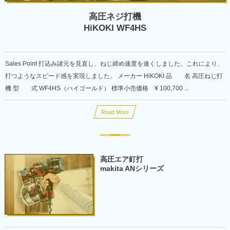
高圧ネジ打機
HiKOKI WF4HS
Sales Point 打込み諸元を見直し、ねじ締め速度を速くしました。これにより、
打つようなスピード感を実現しました。 メーカー HiKOKI 品 名 高圧ねじ打
機 型 式 WF4HS（ハイゴールド） 標準小売価格 ¥ 100,700 ...
Read More
高圧エア釘打
makita ANシリーズ