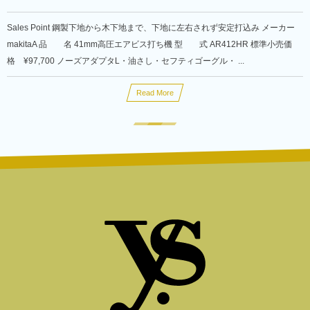
Sales Point 鋼製下地から木下地まで、下地に左右されず安定打込み メーカー
makitaA 品 名 41mm高圧エアビス打ち機 型 式 AR412HR 標準小売価
格 ¥97,700 ノーズアダプタL・油さし・セフティゴーグル・ ...
Read More