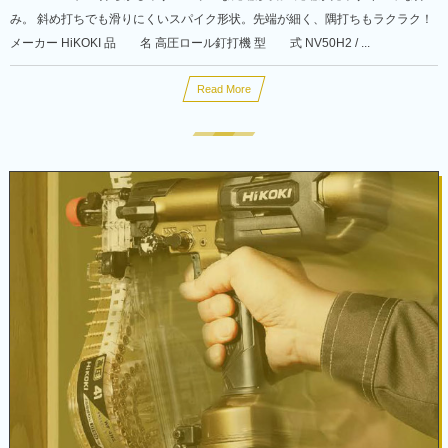
み。 斜め打ちでも滑りにくいスパイク形状。先端が細く、隅打ちもラクラク！
メーカー HiKOKI 品 名 高圧ロール釘打機 型 式 NV50H2 / ...
Read More