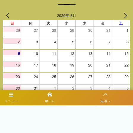
2026年 8月
日
月
火
水
木
金
土
26
27
28
29
30
31
1
2
3
4
5
6
7
8
9
10
11
12
13
14
15
16
17
18
19
20
21
22
23
24
25
26
27
28
29
30
31
1
2
3
4
5
メニュー
ホーム
先頭へ
休日
個人情報保護方針