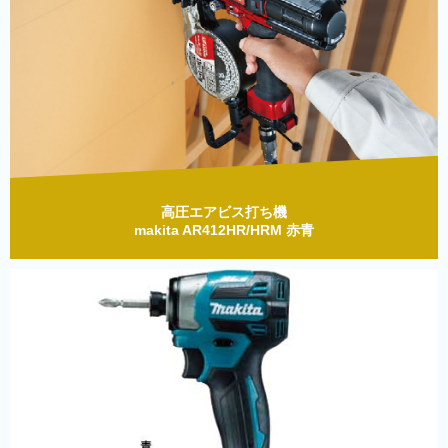
高圧エアビス打ち機
makita AR412HR/HRM 赤青